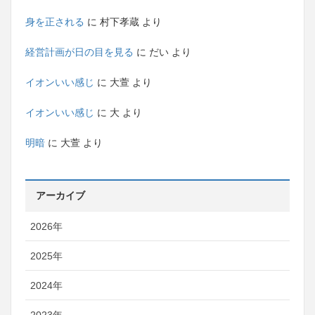
身を正される
に
村下孝蔵
より
経営計画が日の目を見る
に
だい
より
イオンいい感じ
に
大萱
より
イオンいい感じ
に
大
より
明暗
に
大萱
より
アーカイブ
2026年
2025年
2024年
2023年