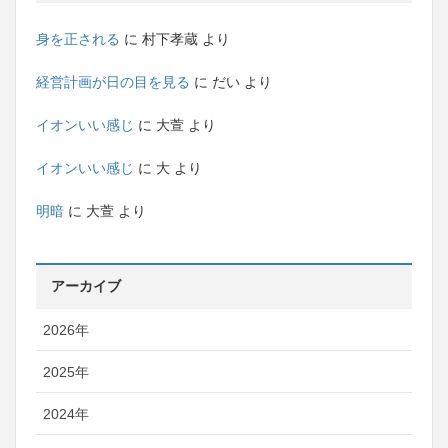
身を正される
に
村下孝蔵
より
経営計画が日の目を見る
に
だい
より
イオンいい感じ
に
大萱
より
イオンいい感じ
に
大
より
明暗
に
大萱
より
アーカイブ
2026年
2025年
2024年