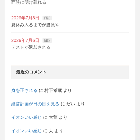
面談に明け暮れる
2026年7月8日
日記
夏休み入るまでが勝負や
2026年7月6日
日記
テストが返却される
最近のコメント
身を正される
に
村下孝蔵
より
経営計画が日の目を見る
に
だい
より
イオンいい感じ
に
大萱
より
イオンいい感じ
に
大
より