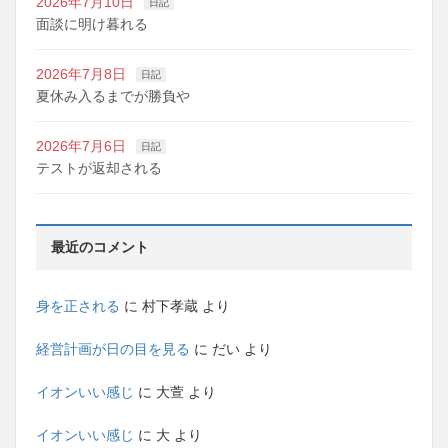
2026年7月10日
日記
面談に明け暮れる
2026年7月8日
日記
夏休み入るまでが勝負や
2026年7月6日
日記
テストが返却される
最近のコメント
身を正される
に
村下孝蔵
より
経営計画が日の目を見る
に
だい
より
イオンいい感じ
に
大萱
より
イオンいい感じ
に
大
より