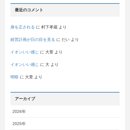
最近のコメント
身を正される
に
村下孝蔵
より
経営計画が日の目を見る
に
だい
より
イオンいい感じ
に
大萱
より
イオンいい感じ
に
大
より
明暗
に
大萱
より
アーカイブ
2026年
2025年