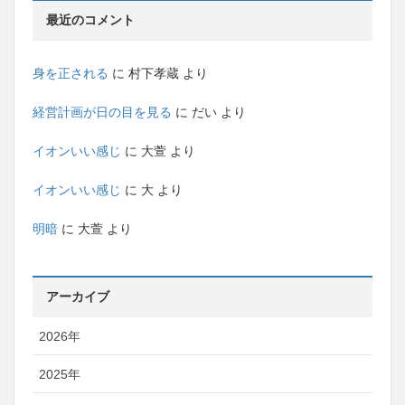
最近のコメント
身を正される
に
村下孝蔵
より
経営計画が日の目を見る
に
だい
より
イオンいい感じ
に
大萱
より
イオンいい感じ
に
大
より
明暗
に
大萱
より
アーカイブ
2026年
2025年