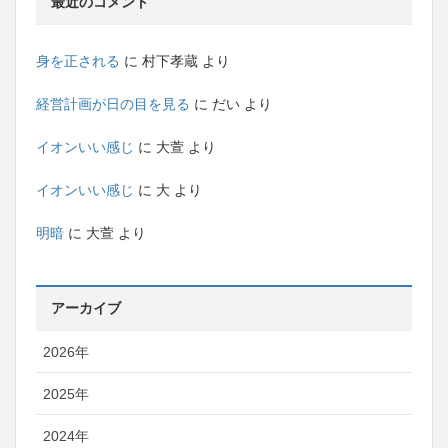
最近のコメント
身を正される
に
村下孝蔵
より
経営計画が日の目を見る
に
だい
より
イオンいい感じ
に
大萱
より
イオンいい感じ
に
大
より
明暗
に
大萱
より
アーカイブ
2026年
2025年
2024年