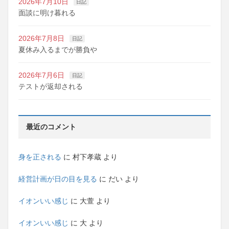
2026年7月10日
日記
面談に明け暮れる
2026年7月8日
日記
夏休み入るまでが勝負や
2026年7月6日
日記
テストが返却される
最近のコメント
身を正される
に
村下孝蔵
より
経営計画が日の目を見る
に
だい
より
イオンいい感じ
に
大萱
より
イオンいい感じ
に
大
より