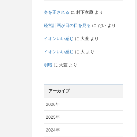
身を正される
に
村下孝蔵
より
経営計画が日の目を見る
に
だい
より
イオンいい感じ
に
大萱
より
イオンいい感じ
に
大
より
明暗
に
大萱
より
アーカイブ
2026年
2025年
2024年