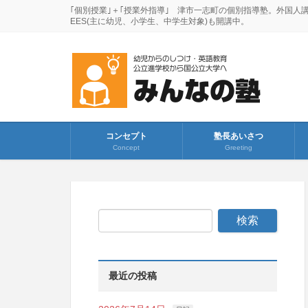
｢個別授業｣＋｢授業外指導｣ 津市一志町の個別指導塾。外国人
EES(主に幼児、小学生、中学生対象)も開講中。
コンセプト
塾長あいさつ
Concept
Greeting
最近の投稿