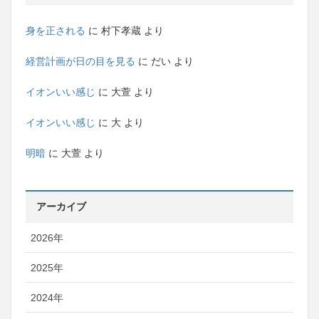
身を正される
に
村下孝蔵
より
経営計画が日の目を見る
に
だい
より
イオンいい感じ
に
大萱
より
イオンいい感じ
に
大
より
明暗
に
大萱
より
アーカイブ
2026年
2025年
2024年