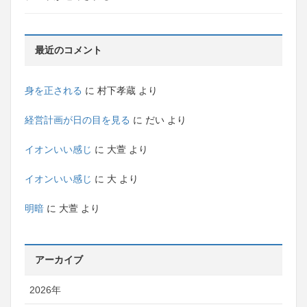
最近のコメント
身を正される
に
村下孝蔵
より
経営計画が日の目を見る
に
だい
より
イオンいい感じ
に
大萱
より
イオンいい感じ
に
大
より
明暗
に
大萱
より
アーカイブ
2026年