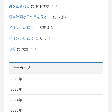
身を正される
に
村下孝蔵
より
経営計画が日の目を見る
に
だい
より
イオンいい感じ
に
大萱
より
イオンいい感じ
に
大
より
明暗
に
大萱
より
アーカイブ
2026年
2025年
2024年
2023年