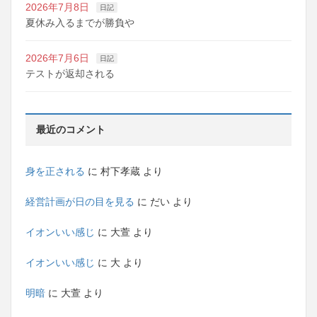
2026年7月8日
日記
夏休み入るまでが勝負や
2026年7月6日
日記
テストが返却される
最近のコメント
身を正される
に
村下孝蔵
より
経営計画が日の目を見る
に
だい
より
イオンいい感じ
に
大萱
より
イオンいい感じ
に
大
より
明暗
に
大萱
より