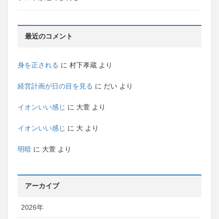
最近のコメント
身を正される
に
村下孝蔵
より
経営計画が日の目を見る
に
だい
より
イオンいい感じ
に
大萱
より
イオンいい感じ
に
大
より
明暗
に
大萱
より
アーカイブ
2026年